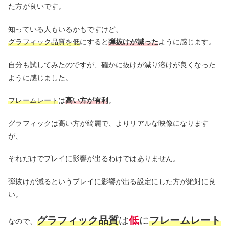
た方が良いです。
知っている人もいるかもですけど、
グラフィック品質を低
にすると
弾抜けが減った
ように感じます。
自分も試してみたのですが、確かに抜けが減り溶けが良くなった
ように感じました。
フレームレート
は
高い方が有利
。
グラフィックは高い方が綺麗で、よりリアルな映像になります
が、
それだけでプレイに影響が出るわけではありません。
弾抜けが減るというプレイに影響が出る設定にした方が絶対に良
い。
グラフィック品質
は
低
に
フレームレート
なので、