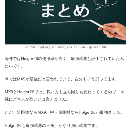
CREATOR: gd-jpeg v1.0 (using IJG JPEG v62), quality = 100
海外ではHolger26の使用率が高く、最強武器と評価されていたみ
たいです。
今ではMX9が最強だと言われていて、自分もそう思ってます。
MX9とHolger26では、戦い方も立ち回りも変わってくるので、単
純にどちらが強いとは言えません。
ただ、近距離ならMX9、中・遠距離ならHolger26が最強クラス。
Holger26も最強武器の一角、かなり強い武器です。