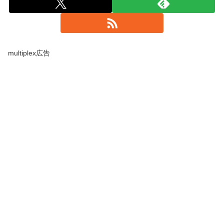
multiplex広告