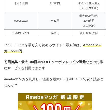
まんが王国
11000円
ポイント使用還元
(ボーナス3000)
最大3000円割引
ebookjapan
7461円
20%還元
(約1400pt)
DMMブックス
7461円
最大3000円割引
ブルーロックを最も安く読めるサイト・最安値は、
Amebaマン
ガ・5500円
初回特典・最大100冊40%OFFクーポン
や
コイン還元
などのお得
なサービスを利用できます
Amebaマンガを利用し、漫画を最大100冊40%OFFで安く読みま
せんか？