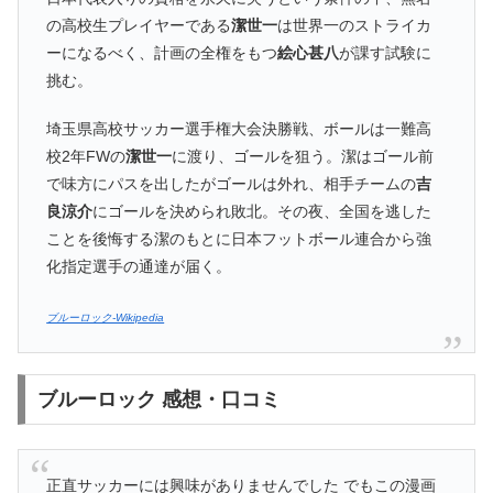
の高校生プレイヤーである
潔世一
は世界一のストライカ
ーになるべく、計画の全権をもつ
絵心甚八
が課す試験に
挑む。
埼玉県高校サッカー選手権大会決勝戦、ボールは一難高
校2年FWの
潔世一
に渡り、ゴールを狙う。潔はゴール前
で味方にパスを出したがゴールは外れ、相手チームの
吉
良涼介
にゴールを決められ敗北。その夜、全国を逃した
ことを後悔する潔のもとに日本フットボール連合から強
化指定選手の通達が届く。
ブルーロック-Wikipedia
ブルーロック 感想・口コミ
正直サッカーには興味がありませんでした でもこの漫画