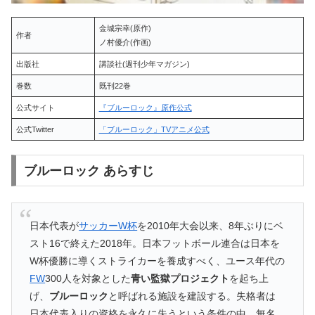
金城宗幸(原作)
作者
ノ村優介(作画)
出版社
講談社(週刊少年マガジン)
巻数
既刊22巻
公式サイト
『ブルーロック』原作公式
公式Twitter
「ブルーロック」TVアニメ公式
ブルーロック あらすじ
日本代表が
サッカーW杯
を2010年大会以来、8年ぶりにベ
スト16で終えた2018年。日本フットボール連合は日本を
W杯優勝に導くストライカーを養成すべく、ユース年代の
FW
300人を対象とした
青い監獄プロジェクト
を起ち上
げ、
ブルーロック
と呼ばれる施設を建設する。失格者は
日本代表入りの資格を永久に失うという条件の中、無名