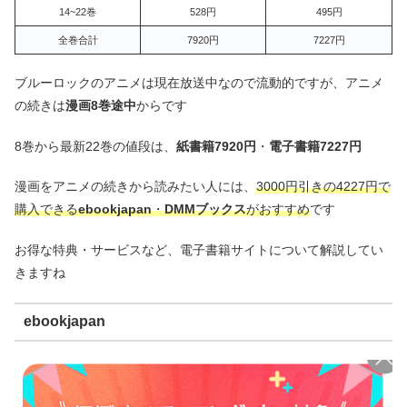
14~22巻
528円
495円
全巻合計
7920円
7227円
ブルーロックのアニメは現在放送中なので流動的ですが、アニメ
の続きは
漫画8巻途中
からです
8巻から最新22巻の値段は、
紙書籍7920円
・
電子書籍7227円
漫画をアニメの続きから読みたい人には、
3000円引きの4227円で
購入できる
ebookjapan
・
DMMブックス
がおすすめ
です
お得な特典・サービスなど、電子書籍サイトについて解説してい
きますね
ebookjapan