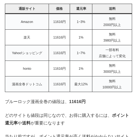
通販サイト
価格
還元率
送料
無料
Amazon
11616円
1~3%
2000円以上
無料
楽天
11616円
1%
3980円以上
一部有料
Yahoo!ショッピング
11616円
1~7%
店舗によって変化
無料
honto
11616円
1%
3000円以上
無料
漫画全巻ドットコム
11616円
最大12%
10000円以上
ブルーロック漫画全巻の値段は、
11616円
どのサイトも値段は同じなので、お得に購入するには、
ポイント
還元率
や
送料
が重要になります
当たり前ですが、ポイント還元率が高く送料がかからないサイト