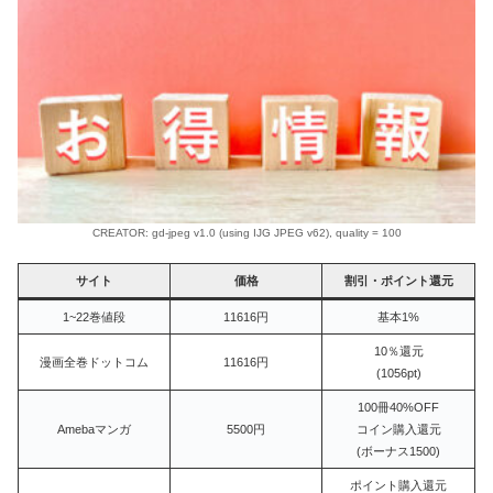
CREATOR: gd-jpeg v1.0 (using IJG JPEG v62), quality = 100
サイト
価格
割引・ポイント還元
1~22巻値段
11616円
基本1%
10％還元
漫画全巻ドットコム
11616円
(1056pt)
100冊40%OFF
Amebaマンガ
5500円
コイン購入還元
(ボーナス1500)
ポイント購入還元