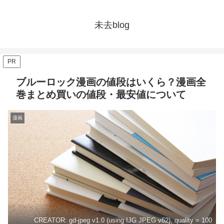
未去blog
PR
ブルーロック漫画の値段はいくら？漫画全
巻まとめ買いの値段・最安値について
漫画
CREATOR: gd-jpeg v1.0 (using IJG JPEG v62), quality = 100